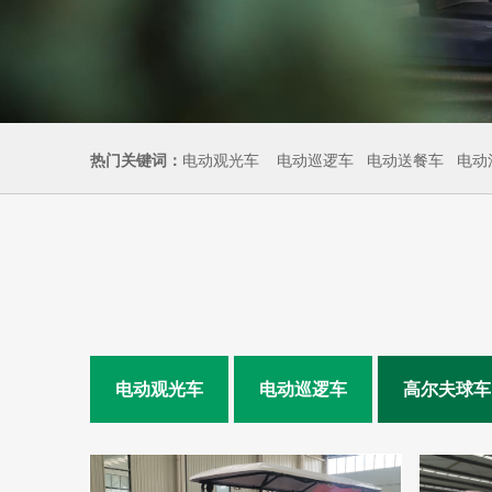
热门关键词：
电动观光车 电动巡逻车 电动送餐车 电动
电动观光车
电动巡逻车
高尔夫球车