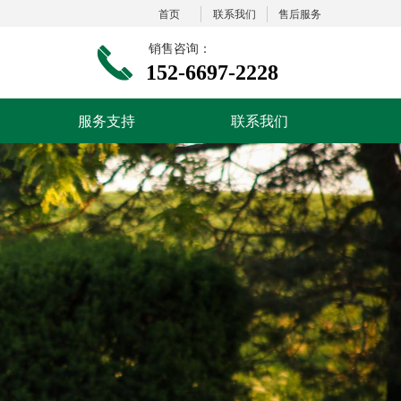
首页
联系我们
售后服务
销售咨询：
끅
152-6697-2228
服务支持
联系我们