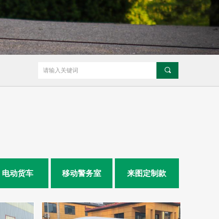
끠
电动货车
移动警务室
来图定制款