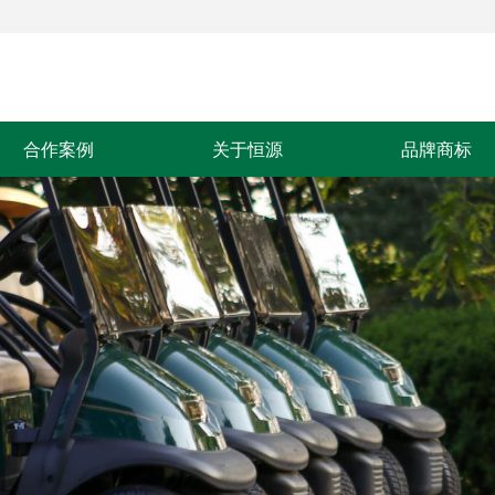
合作案例
关于恒源
品牌商标