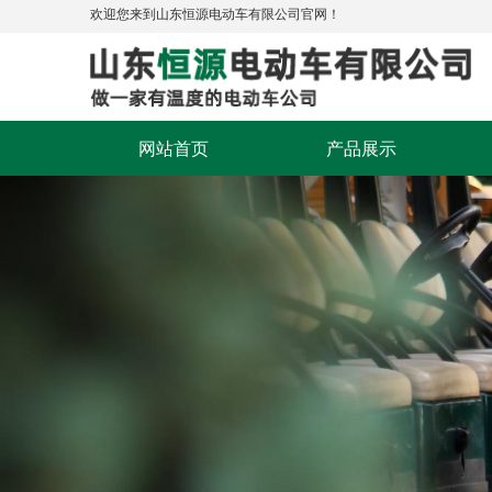
欢迎您来到山东恒源电动车有限公司官网！
网站首页
产品展示