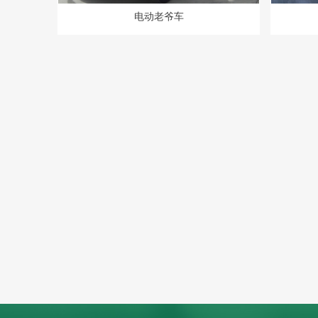
电动老爷车