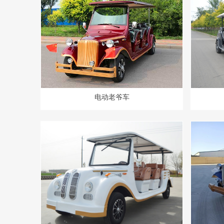
电动老爷车