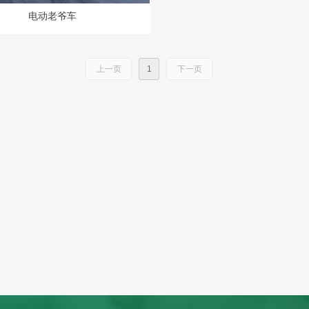
电动老爷车
上一页
1
下一页