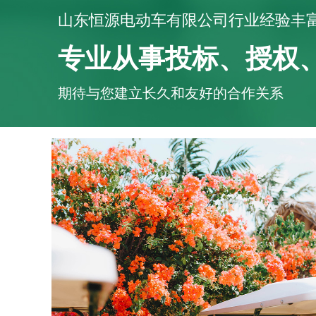
山东恒源电动车有限公司行业经验丰
专业从事投标、授权
期待与您建立长久和友好的合作关系