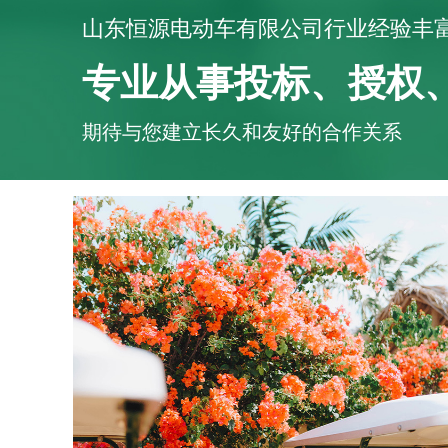
山东恒源电动车有限公司行业经验丰
专业从事投标、授权
期待与您建立长久和友好的合作关系