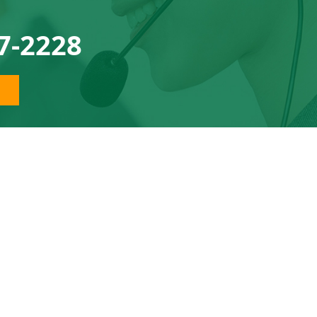
7-2228