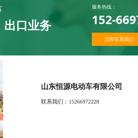
服务热线：
富
152-669
、出口业务
立即联系我们
山东恒源电动车有限公司
联系我们：
15266972228