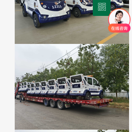
ꀥ
回到顶部
微信二维码