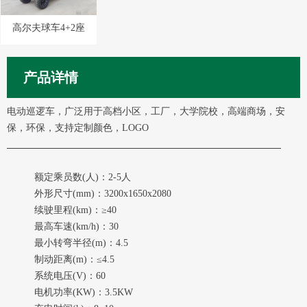
高尔夫球车4+2座
产品详情
电动巡逻车，广泛用于高档小区，工厂，大学院校，高端商场，安
保，环保，支持定制颜色，LOGO
额定乘员数(人)：2-5人
外形尺寸(mm)：3200x1650x2080
续驶里程(km)：≥40
最高车速(km/h)：30
最小转弯半径(m)：4.5
制动距离(m)：≤4.5
系统电压(V)：60
电机功率(KW)：3.5KW