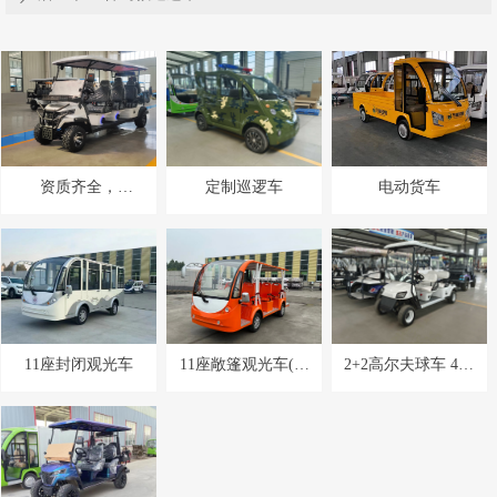
资质齐全，
定制巡逻车
电动货车
MSDS、38.3、危包
证等
11座封闭观光车
11座敞篷观光车(公
2+2高尔夫球车 4+2
交座椅)
高尔夫球车