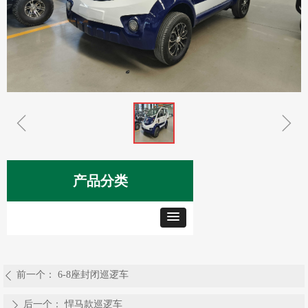
ꁆ
ꁇ
产品分类
前一个：
6-8座封闭巡逻车
ꄴ
后一个：
悍马款巡逻车
ꄲ